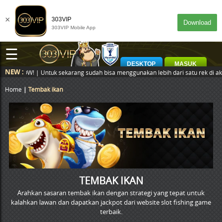
×
303VIP
Download
303VIP Mobile App
☰
DESKTOP
MASUK
NEW :
bu loh, WOOOW! | Untuk sekarang sudah bisa menggunakan lebih dari satu rek 
Home
Tembak ikan
TEMBAK IKAN
Arahkan sasaran tembak ikan dengan strategi yang tepat untuk
kalahkan lawan dan dapatkan jackpot dari website slot fishing game
terbaik.