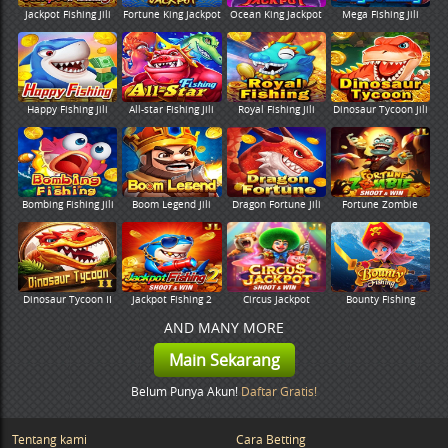
Jackpot Fishing Jili
Fortune King Jackpot
Ocean King Jackpot
Mega Fishing Jili
Happy Fishing Jili
All-star Fishing Jili
Royal Fishing Jili
Dinosaur Tycoon Jili
Bombing Fishing Jili
Boom Legend Jili
Dragon Fortune Jili
Fortune Zombie
Dinosaur Tycoon II
Jackpot Fishing 2
Circus Jackpot
Bounty Fishing
AND MANY MORE
Main Sekarang
Belum Punya Akun!
Daftar Gratis!
Tentang kami
Cara Betting