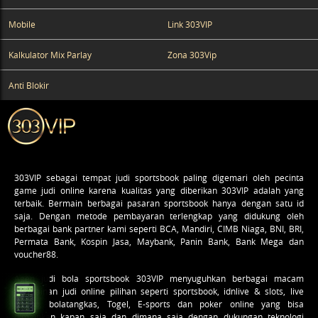
Mobile
Link 303VIP
Kalkulator Mix Parlay
Zona 303Vip
Anti Blokir
303VIP
sebagai tempat judi sportsbook paling digemari oleh pecinta
game judi online karena kualitas yang diberikan 303VIP adalah yang
terbaik. Bermain berbagai pasaran sportsbook hanya dengan satu id
saja. Dengan metode pembayaran terlengkap yang didukung oleh
berbagai bank partner kami seperti BCA, Mandiri, CIMB Niaga, BNI, BRI,
Permata Bank, Kospin Jasa, Maybank, Panin Bank, Bank Mega dan
voucher88.
Agen judi bola sportsbook 303VIP menyuguhkan berbagai macam
permainan
judi online
pilihan seperti sportsbook, idnlive & slots, live
casino, bolatangkas, Togel, E-sports dan poker online yang bisa
dimainkan kapan saja dan dimana saja dengan dukungan teknologi