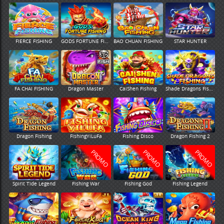
FIERCE FISHING
GODS FORTUNE FISHING
BAO CHUAN FISHING
STAR HUNTER
FA CHAI FISHING
Dragon Master
CaiShen Fishing
Shade Dragons Fishing
Dragon Fishing
FishingYiLuFa
Fishing Disco
Dragon Fishing 2
PROMO
PROMO
PROMO
Spirit Tide Legend
Fishing War
Fishing God
Fishing Legend