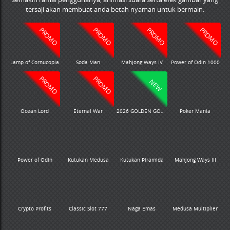
tersaji akan membuat anda betah nyaman untuk bermain.
PROMO
PROMO
PROMO
PROMO
Lamp of Cornucopia
Soda Man
Mahjong Ways IV
Power of Odin 1000
PROMO
PROMO
NEW
Ocean Lord
Eternal War
2026 GOLDEN GOAL RUSH
Poker Mania
Power of Odin
Kutukan Medusa
Kutukan Piramida
Mahjong Ways III
Crypto Profits
Classic Slot 777
Naga Emas
Medusa Multiplier